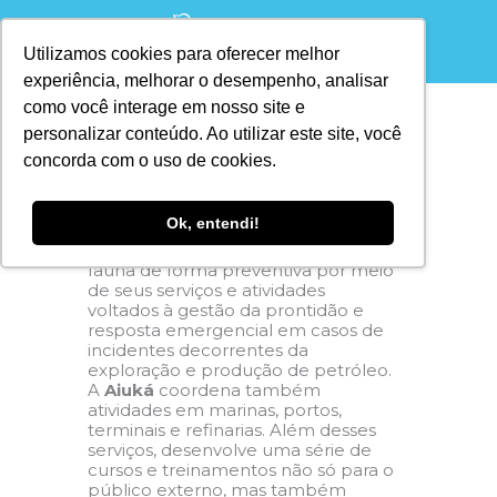
Utilizamos cookies para oferecer melhor
experiência, melhorar o desempenho, analisar
como você interage em nosso site e
O QUE FAZEMOS
Consultoria em
personalizar conteúdo. Ao utilizar este site, você
Soluções Ambientais
concorda com o uso de cookies.
A
Aiuká
auxilia na redução dos
Ok, entendi!
potenciais impactos à fauna marinha
e direciona as ações de proteção à
fauna de forma preventiva por meio
de seus serviços e atividades
voltados à gestão da prontidão e
resposta emergencial em casos de
incidentes decorrentes da
exploração e produção de petróleo.
A
Aiuká
coordena também
atividades em marinas, portos,
terminais e refinarias. Além desses
serviços, desenvolve uma série de
cursos e treinamentos não só para o
público externo, mas também