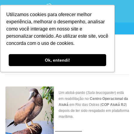
Utilizamos cookies para oferecer melhor
experiência, melhorar o desempenho, analisar
como você interage em nosso site e
personalizar conteúdo. Ao utilizar este site, você
concorda com o uso de cookies.
Paciente: Atobá-pardo
Ok, entendi!
PUBLICADO EM
25/01/2021
POR
GUSTAVO ANTELMI
Um atobá-pardo (
Sula leucogaster
) está
em reabilitação no
Centro Operacional da
Aiuká
em Rio das Ostras (
COP Aiuká RJ
)
depois de ter sido resgatado em plataforma
marítima.