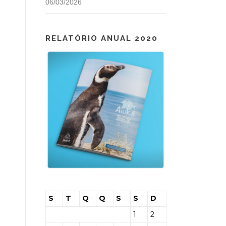
06/03/2026
RELATÓRIO ANUAL 2020
S
T
Q
Q
S
S
D
1
2