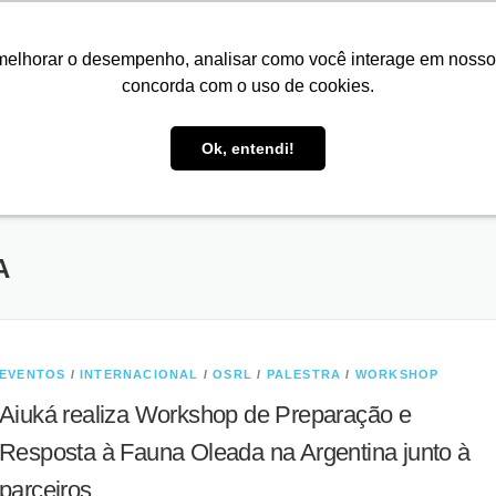
melhorar o desempenho, analisar como você interage em nosso sit
concorda com o uso de cookies.
O QUE FAZEMOS
INSTALAÇÕES
CLIENTES
PARCE
TREINAMENTOS
AÇÕES PARA CONSERVAÇÃO
PROJETOS DE SUC
 ANIMAIS
NEWSLETTERS
RELATÓRIO ANUAL
LEGIS
Ok, entendi!
A
EVENTOS
/
INTERNACIONAL
/
OSRL
/
PALESTRA
/
WORKSHOP
Aiuká realiza Workshop de Preparação e
Resposta à Fauna Oleada na Argentina junto à
parceiros