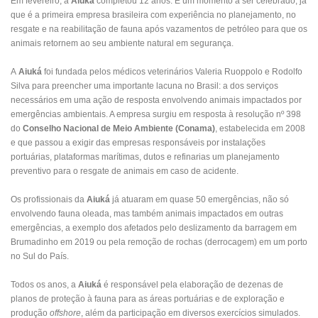
Em fevereiro, a
Aiuká
completou 12 anos. É um momento a ser celebrado, já
que é a primeira empresa brasileira com experiência no planejamento, no
resgate e na reabilitação de fauna após vazamentos de petróleo para que os
animais retornem ao seu ambiente natural em segurança.
A
Aiuká
foi fundada pelos médicos veterinários Valeria Ruoppolo e Rodolfo
Silva para preencher uma importante lacuna no Brasil: a dos serviços
necessários em uma ação de resposta envolvendo animais impactados por
emergências ambientais. A empresa surgiu em resposta à resolução nº 398
do
Conselho Nacional de Meio Ambiente (Conama)
, estabelecida em 2008
e que passou a exigir das empresas responsáveis por instalações
portuárias, plataformas marítimas, dutos e refinarias um planejamento
preventivo para o resgate de animais em caso de acidente.
Os profissionais da
Aiuká
já atuaram em quase 50 emergências, não só
envolvendo fauna oleada, mas também animais impactados em outras
emergências, a exemplo dos afetados pelo deslizamento da barragem em
Brumadinho em 2019 ou pela remoção de rochas (derrocagem) em um porto
no Sul do País.
Todos os anos, a
Aiuká
é responsável pela elaboração de dezenas de
planos de proteção à fauna para as áreas portuárias e de exploração e
produção
offshore
, além da participação em diversos exercícios simulados.