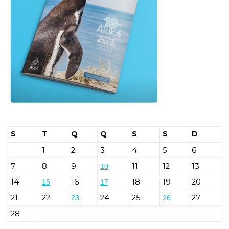
S
T
Q
Q
S
S
D
1
2
3
4
5
6
7
8
9
11
12
13
10
14
16
18
19
20
15
17
21
22
24
25
27
23
26
28