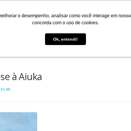
melhorar o desempenho, analisar como você interage em nosso sit
concorda com o uso de cookies.
O QUE FAZEMOS
INSTALAÇÕES
CLIENTES
PARCE
TREINAMENTOS
AÇÕES PARA CONSERVAÇÃO
PROJETOS DE SUC
 ANIMAIS
NEWSLETTERS
RELATÓRIO ANUAL
LEGIS
Ok, entendi!
se à Aiuka
TELMI