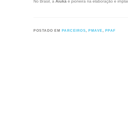
No Brasil, a
Aiuká
é pioneira na elaboração e impl
POSTADO EM
PARCEIROS
,
PMAVE
,
PPAF