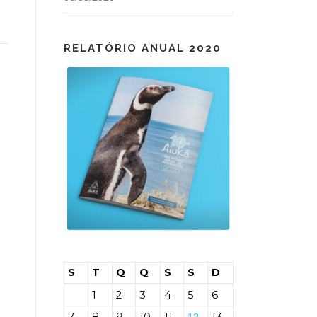
RELATÓRIO ANUAL 2020
S
T
Q
Q
S
S
D
1
2
3
4
5
6