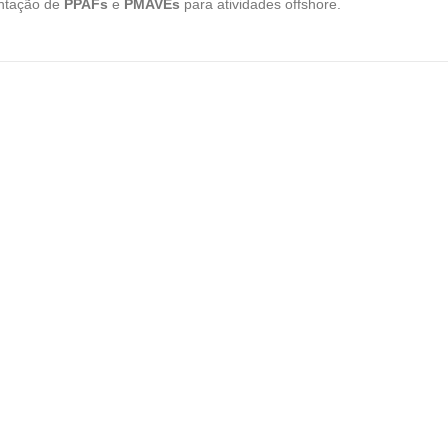
antação de
PPAFs
e
PMAVEs
para atividades offshore.