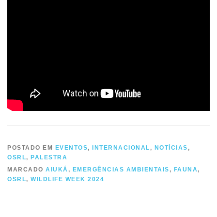
POSTADO EM
EVENTOS
,
INTERNACIONAL
,
NOTÍCIAS
,
OSRL
,
PALESTRA
MARCADO
AIUKÁ
,
EMERGÊNCIAS AMBIENTAIS
,
FAUNA
,
OSRL
,
WILDLIFE WEEK 2024