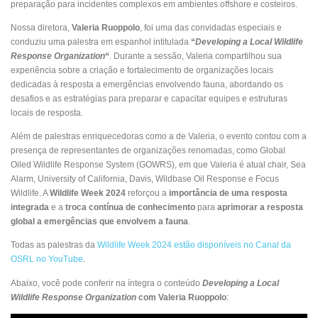
preparação para incidentes complexos em ambientes offshore e costeiros.
Nossa diretora,
Valeria Ruoppolo
, foi uma das convidadas especiais e
conduziu uma palestra em espanhol intitulada
“
Developing a Local Wildlife
Response Organization
“
. Durante a sessão, Valeria compartilhou sua
experiência sobre a criação e fortalecimento de organizações locais
dedicadas à resposta a emergências envolvendo fauna, abordando os
desafios e as estratégias para preparar e capacitar equipes e estruturas
locais de resposta.
Além de palestras enriquecedoras como a de Valeria, o evento contou com a
presença de representantes de organizações renomadas, como Global
Oiled Wildlife Response System (GOWRS), em que Valeria é atual chair, Sea
Alarm, University of California, Davis, Wildbase Oil Response e Focus
Wildlife. A
Wildlife Week 2024
reforçou a
importância de uma resposta
integrada
e a
troca contínua de conhecimento
para
aprimorar a resposta
global a emergências que envolvem a fauna
.
Todas as palestras da
Wildlife Week 2024 estão disponíveis no Canal da
OSRL no YouTube
.
Abaixo, você pode conferir na íntegra o conteúdo
Developing a Local
Wildlife Response Organization
com Valeria Ruoppolo
: