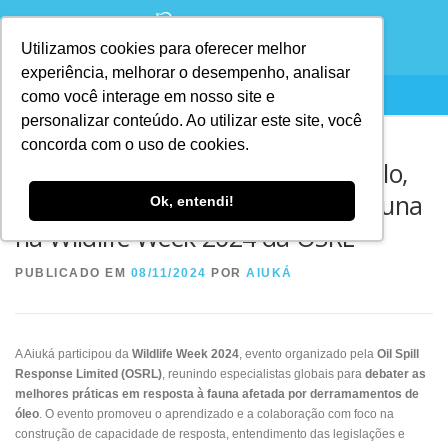
Utilizamos cookies para oferecer melhor
experiência, melhorar o desempenho, analisar
como você interage em nosso site e
personalizar conteúdo. Ao utilizar este site, você
concorda com o uso de cookies.
Diretora da Aiuká, Valeria Ruoppolo,
compartilha conhecimentos de fauna
Ok, entendi!
na Wildlife Week 2024 da OSRL
PUBLICADO EM
08/11/2024
POR
AIUKÁ
A Aiuká participou da
Wildlife Week 2024
, evento organizado pela
Oil Spill
Response Limited (OSRL)
, reunindo especialistas globais para
debater as
melhores práticas em resposta à fauna afetada por derramamentos de
óleo
. O evento promoveu o aprendizado e a colaboração com foco na
construção de capacidade de resposta, entendimento das legislações e