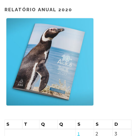
RELATÓRIO ANUAL 2020
S
T
Q
Q
S
S
D
2
3
1