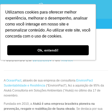
Utilizamos cookies para oferecer melhor
experiência, melhorar o desempenho, analisar
como você interage em nosso site e
personalizar conteúdo. Ao utilizar este site, você
concorda com o uso de cookies.
Aiuká, agora, faz parte do Grupo
OceanPact
Ok, entendi!
PUBLICADO EM
18/11/2024
POR
AIUKÁ
A
OceanPact
, através de sua empresa de consultoria
EnvironPact
Sustentabilidade e Resiliência
(“EnvironPact”), fez a aquisição de 95% da
Aiuká Consultoria em Soluções Ambientais (“Aiuká) no último dia 17 de
novembro.
Fundada em 2010, a
Aiuká é uma empresa brasileira pioneira na
prevenção, resgate e reabilitação de fauna oleada
. Se destaca por sua