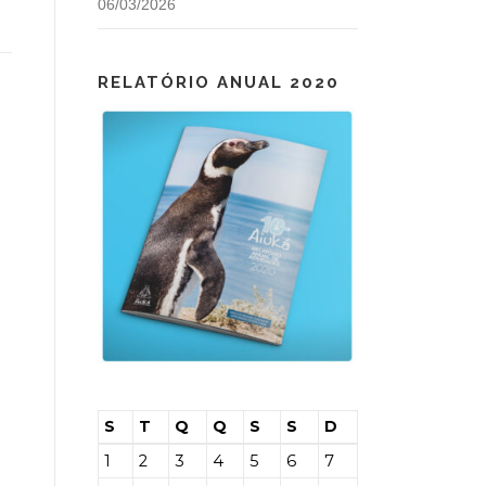
06/03/2026
RELATÓRIO ANUAL 2020
S
T
Q
Q
S
S
D
1
2
3
4
5
6
7