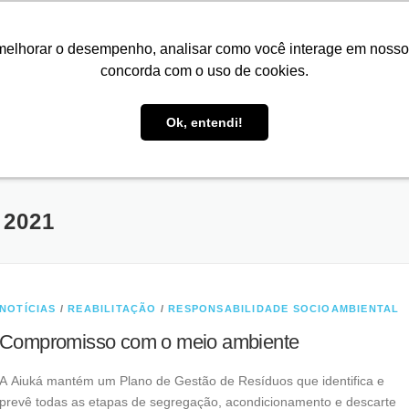
melhorar o desempenho, analisar como você interage em nosso sit
concorda com o uso de cookies.
O QUE FAZEMOS
INSTALAÇÕES
CLIENTES
PARCE
TREINAMENTOS
AÇÕES PARA CONSERVAÇÃO
PROJETOS DE SUC
 ANIMAIS
NEWSLETTERS
RELATÓRIO ANUAL
LEGIS
Ok, entendi!
 2021
NOTÍCIAS
/
REABILITAÇÃO
/
RESPONSABILIDADE SOCIOAMBIENTAL
Compromisso com o meio ambiente
A Aiuká mantém um Plano de Gestão de Resíduos que identifica e
prevê todas as etapas de segregação, acondicionamento e descarte