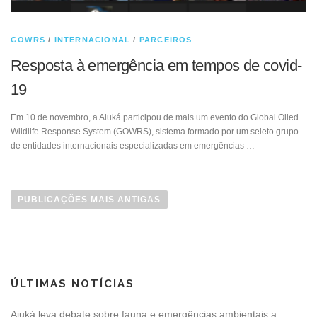
GOWRS
/
INTERNACIONAL
/
PARCEIROS
Resposta à emergência em tempos de covid-
19
Em 10 de novembro, a Aiuká participou de mais um evento do Global Oiled
Wildlife Response System (GOWRS), sistema formado por um seleto grupo
de entidades internacionais especializadas em emergências …
N
a
PUBLICAÇÕES MAIS ANTIGAS
v
e
g
a
ÚLTIMAS NOTÍCIAS
ç
ã
Aiuká leva debate sobre fauna e emergências ambientais a