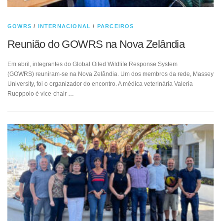
GOWRS
/
INTERNACIONAL
/
PARCEIROS
Reunião do GOWRS na Nova Zelândia
Em abril, integrantes do Global Oiled Wildlife Response System
(GOWRS) reuniram-se na Nova Zelândia. Um dos membros da rede, Massey
University, foi o organizador do encontro. A médica veterinária Valeria
Ruoppolo é vice-chair …