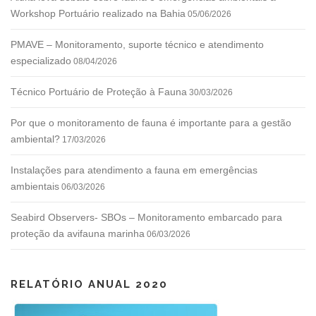
o
Workshop Portuário realizado na Bahia
05/06/2026
p
o
PMAVE – Monitoramento, suporte técnico e atendimento
especializado
r
08/04/2026
p
Técnico Portuário de Proteção à Fauna
30/03/2026
o
s
Por que o monitoramento de fauna é importante para a gestão
t
ambiental?
17/03/2026
s
Instalações para atendimento a fauna em emergências
ambientais
06/03/2026
Seabird Observers- SBOs – Monitoramento embarcado para
proteção da avifauna marinha
06/03/2026
RELATÓRIO ANUAL 2020