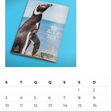
S
T
Q
Q
S
S
D
1
2
3
4
5
6
7
8
9
10
11
12
13
14
15
16