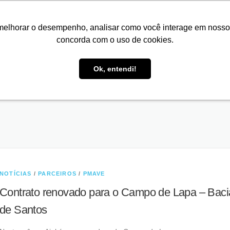
melhorar o desempenho, analisar como você interage em nosso sit
concorda com o uso de cookies.
O QUE FAZEMOS
INSTALAÇÕES
CLIENTES
PARCE
TREINAMENTOS
AÇÕES PARA CONSERVAÇÃO
PROJETOS DE SUC
 ANIMAIS
NEWSLETTERS
RELATÓRIO ANUAL
LEGIS
Ok, entendi!
NOTÍCIAS
/
PARCEIROS
/
PMAVE
Contrato renovado para o Campo de Lapa – Baci
de Santos