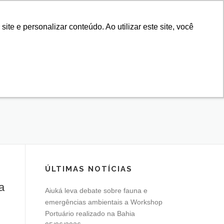
e e personalizar conteúdo. Ao utilizar este site, você
IROS
NOTÍCIAS
ESSO
EMERGÊNCIAS
LAÇÃO
CONTATO
ÚLTIMAS NOTÍCIAS
a
Aiuká leva debate sobre fauna e
emergências ambientais a Workshop
Portuário realizado na Bahia