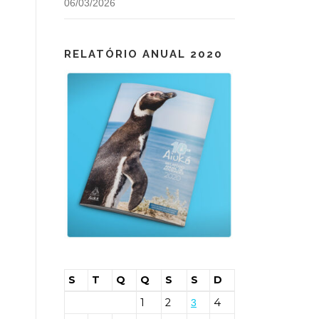
06/03/2026
RELATÓRIO ANUAL 2020
S
T
Q
Q
S
S
D
1
2
4
3