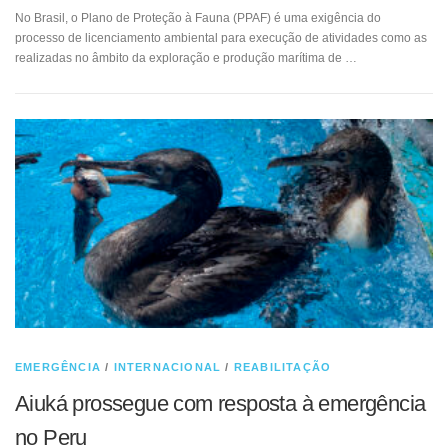
No Brasil, o Plano de Proteção à Fauna (PPAF) é uma exigência do
processo de licenciamento ambiental para execução de atividades como as
realizadas no âmbito da exploração e produção marítima de …
EMERGÊNCIA
/
INTERNACIONAL
/
REABILITAÇÃO
Aiuká prossegue com resposta à emergência
no Peru